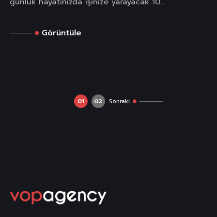
günlük hayatınızda işinize yarayacak 10...
Görüntüle
01
02
Sonraki