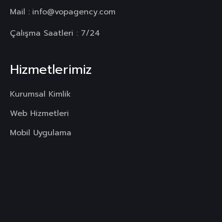
Mail :
info@vopagency.com
Çalışma Saatleri : 7/24
Hizmetlerimiz
Kurumsal Kimlik
Web Hizmetleri
Mobil Uygulama
Dijital Reklamlar
Sosyal Medya
Copyright
©VopAgency
Tüm Hakları Saklıdır.