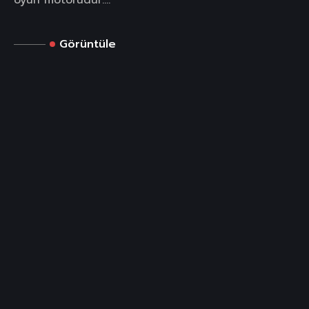
oyun motorudur....
Görüntüle