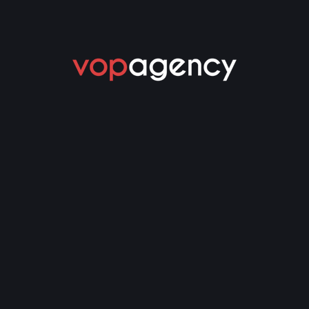
venliğinizi
ntı
ika