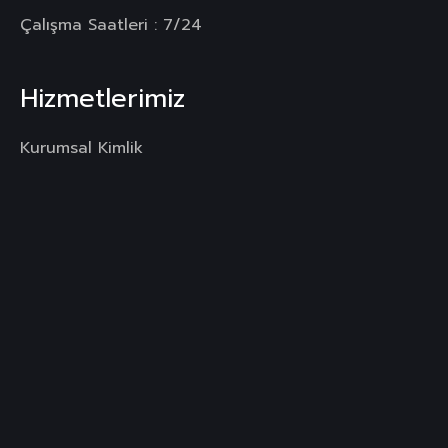
Çalışma Saatleri : 7/24
Hizmetlerimiz
Kurumsal Kimlik
Web Hizmetleri
Mobil Uygulama
Dijital Reklamlar
Sosyal Medya
Copyright
©VopAgency
Tüm Hakları Saklıdır.